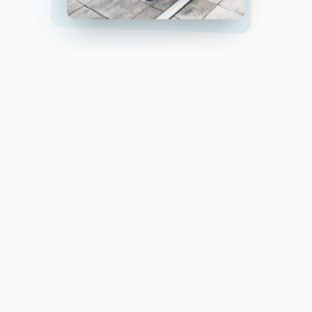
Ak sa v tom spoznávaš, nie si sám. A nie – problém
nie je v tom, že by si málo pracoval.
Chcem sa na to pozrieť inak
Bez záväzkov. Len úprimný pohľad zvonku.